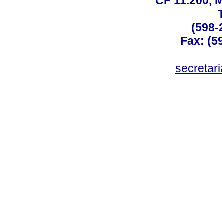
CP 11.200, 
(598-
Fax: (59
secreta