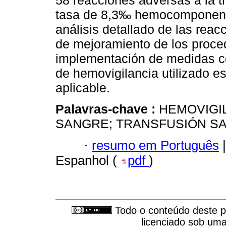
58 reacciones adversas a la t
tasa de 8,3‰ hemocomponent
análisis detallado de las reac
de mejoramiento de los proced
implementación de medidas co
de hemovigilancia utilizado es
aplicable.
Palavras-chave :
HEMOVIGIL
SANGRE; TRANSFUSIÓN S
·
resumo em Português
|
Espanhol (
pdf
)
Todo o conteúdo deste pe
licenciado sob um