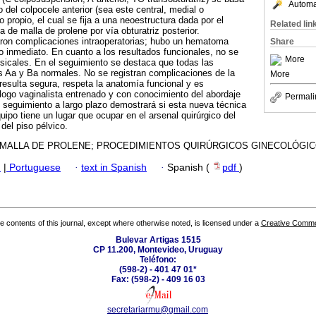
Automat
o del colpocele anterior (sea este central, medial o
o propio, el cual se fija a una neoestructura dada por el
Related lin
de malla de prolene por vía obturatriz posterior.
aron complicaciones intraoperatorias; hubo un hematoma
Share
o inmediato. En cuanto a los resultados funcionales, no se
More
esicales. En el seguimiento se destaca que todas las
s Aa y Ba normales. No se registran complicaciones de la
More
 resulta segura, respeta la anatomía funcional y es
ólogo vaginalista entrenado y con conocimiento del abordaje
Permali
El seguimiento a largo plazo demostrará si esta nueva técnica
uipo tiene un lugar que ocupar en el arsenal quirúrgico del
 del piso pélvico.
 MALLA DE PROLENE; PROCEDIMIENTOS QUIRÚRGICOS GINECOLÓGIC
h
|
Portuguese
·
text in Spanish
·
Spanish (
pdf
)
the contents of this journal, except where otherwise noted, is licensed under a
Creative Common
Bulevar Artigas 1515
CP 11.200, Montevideo, Uruguay
Teléfono:
(598-2) - 401 47 01*
Fax: (598-2) - 409 16 03
secretariarmu@gmail.com