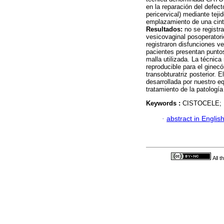
en la reparación del defect
pericervical) mediante tejid
emplazamiento de una cinta 
Resultados:
no se registr
vesicovaginal posoperatori
registraron disfunciones v
pacientes presentan punto
malla utilizada. La técnica
reproducible para el ginec
transobturatriz posterior. 
desarrollada por nuestro eq
tratamiento de la patología
Keywords :
CISTOCELE;
·
abstract in Englis
All 