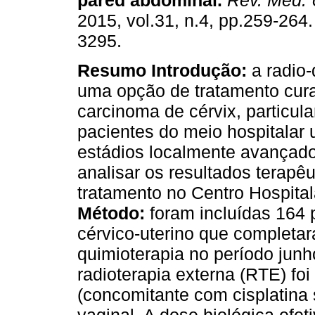
pared abdominal.
Rev. Méd. 
2015, vol.31, n.4, pp.259-264
3295.
Resumo
Introdução:
a radio-
uma opção de tratamento cura
carcinoma de cérvix, particu
pacientes do meio hospitalar 
estádios localmente avançados
analisar os resultados terapêu
tratamento no Centro Hospital
Método:
foram incluídas 164 
cérvico-uterino que completar
quimioterapia no período jun
radioterapia externa (RTE) foi 
(concomitante com cisplatina 