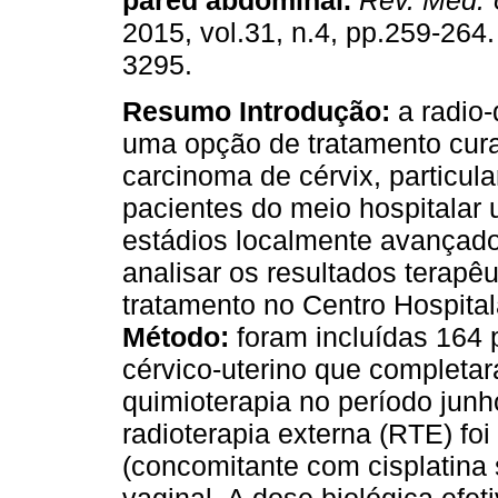
pared abdominal.
Rev. Méd. 
2015, vol.31, n.4, pp.259-264
3295.
Resumo
Introdução:
a radio-
uma opção de tratamento cura
carcinoma de cérvix, particu
pacientes do meio hospitalar 
estádios localmente avançados
analisar os resultados terapêu
tratamento no Centro Hospital
Método:
foram incluídas 164 
cérvico-uterino que completar
quimioterapia no período jun
radioterapia externa (RTE) foi 
(concomitante com cisplatina 