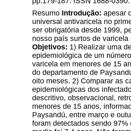
pp.179-187. ISSN 1688-0390.
Resumo
Introdução:
apesar 
universal antivaricela no prim
ser obrigatória desde 1999, p
nosso país surtos de varicela
Objetivos:
1) Realizar uma de
epidemiológica de um número
varicela em menores de 15 an
do departamento de Paysandú
oito meses. 2) Comparar as car
epidemiológicas dos infectad
descritivo, observacional, ret
menores de 15 anos, informad
Paysandú, entre março e out
foram detectados sendo 97% 