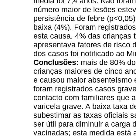
media foi 7,4 anos. Não fora
número maior de lesões estev
persistência de febre (p<0,05)
baixa (4%). Foram registrado
esta causa. 4% das crianças 
apresentava fatores de risco 
dos casos foi notificado ao M
Conclusões:
mais de 80% do
crianças maiores de cinco ano
e causou maior absenteísmo 
foram registrados casos grav
contacto com familiares que a
varicela grave. A baixa taxa 
subestimar as taxas oficiais 
ser útil para diminuir a carg
vacinadas; esta medida está