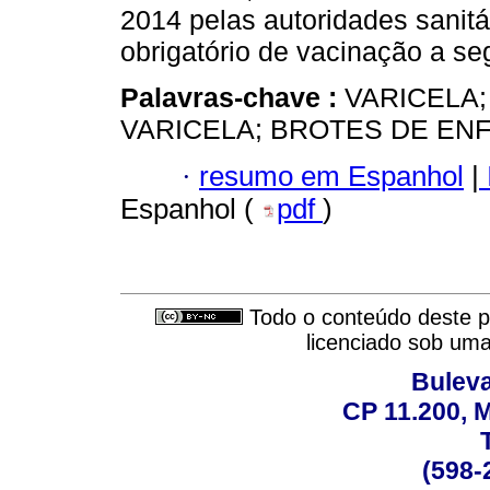
2014 pelas autoridades sanit
obrigatório de vacinação a s
Palavras-chave :
VARICELA;
VARICELA; BROTES DE EN
·
resumo em Espanhol
|
Espanhol (
pdf
)
Todo o conteúdo deste pe
licenciado sob um
Buleva
CP 11.200, 
(598-