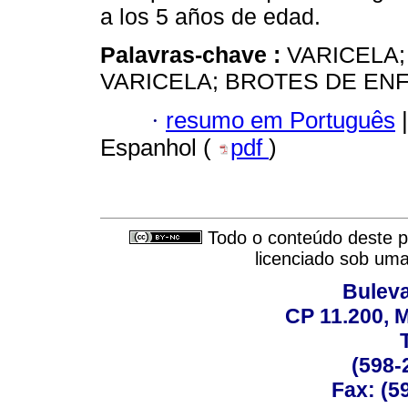
a los 5 años de edad.
Palavras-chave :
VARICELA;
VARICELA; BROTES DE EN
·
resumo em Português
|
Espanhol (
pdf
)
Todo o conteúdo deste pe
licenciado sob um
Buleva
CP 11.200, 
(598-
Fax: (59