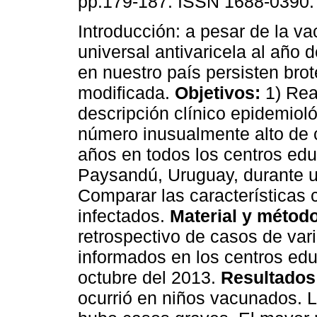
pp.179-187. ISSN 1688-0390.
Introducción: a pesar de la v
universal antivaricela al año d
en nuestro país persisten brot
modificada.
Objetivos:
1) Rea
descripción clínico epidemiol
número inusualmente alto de 
años en todos los centros ed
Paysandú, Uruguay, durante u
Comparar las características 
infectados.
Material y método
retrospectivo de casos de var
informados en los centros ed
octubre del 2013.
Resultados
ocurrió en niños vacunados. 