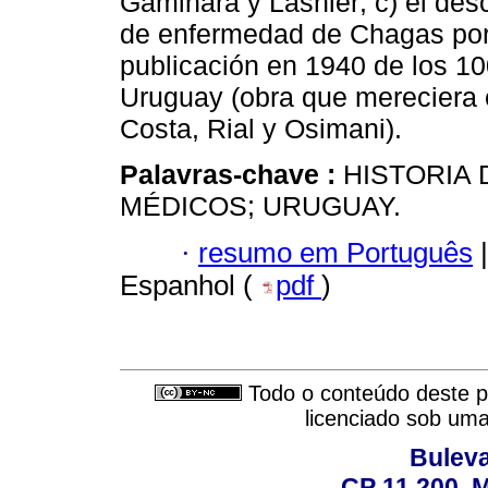
Gaminara y Lasnier; c) el de
de enfermedad de Chagas por p
publicación en 1940 de los 10
Uruguay (obra que mereciera e
Costa, Rial y Osimani).
Palavras-chave :
HISTORIA 
MÉDICOS; URUGUAY.
·
resumo em Português
|
Espanhol (
pdf
)
Todo o conteúdo deste pe
licenciado sob um
Buleva
CP 11.200, 