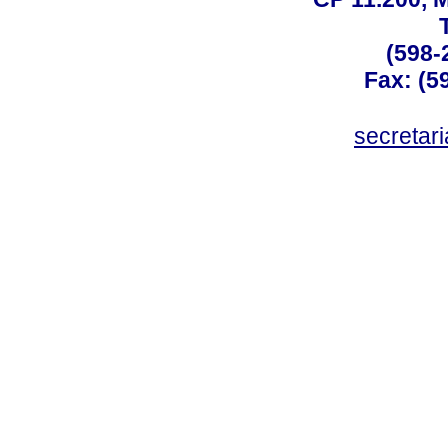
(598-
Fax: (59
secreta