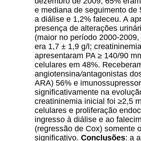
dezembro de 2009; 65% eram
e mediana de seguimento de 
a diálise e 1,2% faleceu. A ap
presença de alterações urinár
(maior no período 2000-2009, c
era 1,7 ± 1,9 g/l; creatininemi
apresentaram PA ≥ 140/90 m
celulares em 48%. Receberam
angiotensina
/
antagonistas do
ARA) 56%
e imunossupressor
significativamente na evoluçã
creatininemia inicial foi ≥2,5 
celulares e proliferação endo
ingresso à diálise e ao faleci
(regressão de Cox) somente o 
significativo.
Conclusões
: a 