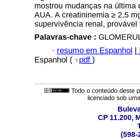
mostrou mudanças na última 
AUA. A creatininemia ≥ 2,5 mg
supervivência renal, provável 
Palavras-chave :
GLOMERUL
·
resumo em Espanhol
|
Espanhol (
pdf
)
Todo o conteúdo deste pe
licenciado sob um
Buleva
CP 11.200, 
(598-