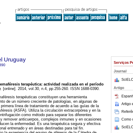
el Uruguay
Serviços P
390
Journal
SciELO
emaféresis terapéutica
:
actividad realizada en el período
Artigo
.
[online]. 2014, vol.30, n.4, pp.255-260. ISSN 1688-0390.
Espanh
aféresis terapéuticas constituyen una herramienta
ento de un número creciente de patologías, en algunas de
Artigo
primera línea de tratamiento de acuerdo a las guías de la
éresis (ASFA). Utiliza la circulación extracorpórea y en la
Referên
ntrifugación como método para separar los diferentes
y remover anticuerpos, complejos inmunes y en ocasiones
Como ci
ducen la enfermedad. Es una terapéutica segura y efectiva
SciELO
nal entrenado y en áreas destinadas para tal fin.
o la experiencia del equipo de aféresis de la Cátedra de