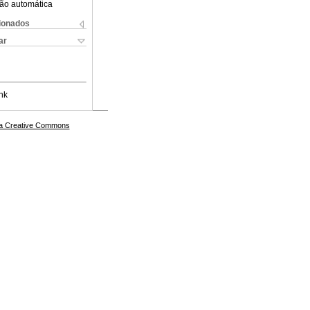
ão automática
cionados
ar
nk
a Creative Commons