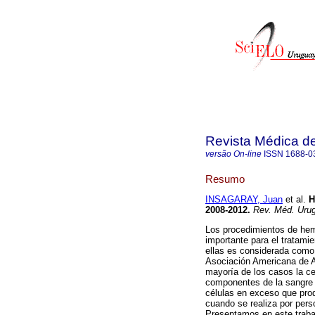
Revista Médica d
versão On-line
ISSN
1688-0
Resumo
INSAGARAY, Juan
et al.
H
2008-2012
.
Rev. Méd. Urug
Los procedimientos de hem
importante para el tratami
ellas es considerada como 
Asociación Americana de Af
mayoría de los casos la ce
componentes de la sangre 
células en exceso que pro
cuando se realiza por perso
Presentamos en este trabaj