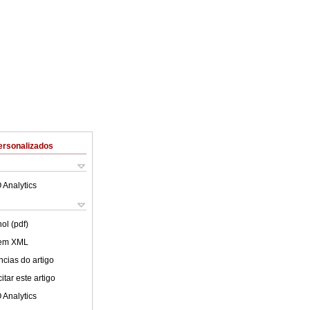
ersonalizados
 Analytics
ol (pdf)
 em XML
cias do artigo
tar este artigo
 Analytics