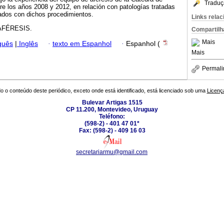
Traduç
re los años 2008 y 2012, en relación con patologías tratadas
ados con dichos procedimientos.
Links rela
FÉRESIS.
Compartilh
Mais
guês
|
Inglês
·
texto em Espanhol
·
Espanhol (
Mais
Permali
o o conteúdo deste periódico, exceto onde está identificado, está licenciado sob uma
Licenç
Bulevar Artigas 1515
CP 11.200, Montevideo, Uruguay
Teléfono:
(598-2) - 401 47 01*
Fax: (598-2) - 409 16 03
secretariarmu@gmail.com