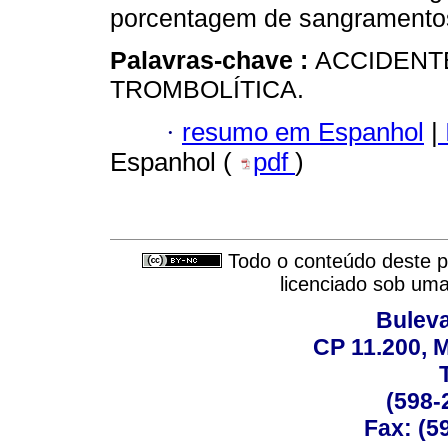
porcentagem de sangramentos fo
Palavras-chave :
ACCIDENT
TROMBOLÍTICA.
·
resumo em Espanhol
|
Espanhol (
pdf
)
Todo o conteúdo deste pe
licenciado sob um
Buleva
CP 11.200, 
(598-
Fax: (59