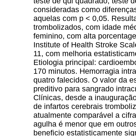
teste de qui quadrado, teste 
consideradas como diferenças 
aquelas com p < 0,05. Resulta
trombolizados, com idade méd
feminino, com alta porcentag
Institute of Health Stroke S
11, com melhoria estatisticam
Etiologia principal: cardioem
170 minutos. Hemorragia intra
quatro falecidos. O valor da 
preditivo para sangrado intra
Clínicas, desde a inauguraç
de infartos cerebrais trombo
atualmente comparável a cifr
agulha é menor que em outros
beneficio estatisticamente sig