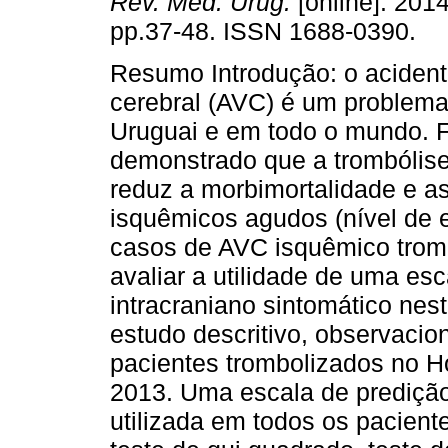
Rev. Méd. Urug.
[online]. 2014
pp.37-48. ISSN 1688-0390.
Resumo Introdução: o acident
cerebral (AVC) é um problem
Uruguai e em todo o mundo. F
demonstrado que a trombólise
reduz a morbimortalidade e 
isquêmicos agudos (nível de e
casos de AVC isquêmico tromb
avaliar a utilidade de uma es
intracraniano sintomático nes
estudo descritivo, observacio
pacientes trombolizados no Ho
2013. Uma escala de predição
utilizada em todos os paciente