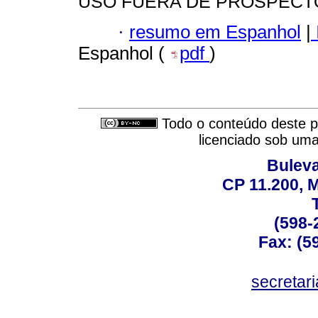
USO FUERA DE PROSPECT
·
resumo em Espanhol
|
Espanhol (
pdf
)
Todo o conteúdo deste pe
licenciado sob um
Buleva
CP 11.200, 
(598-
Fax: (59
secreta