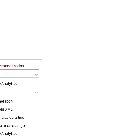
ersonalizados
 Analytics
ol (pdf)
 em XML
cias do artigo
tar este artigo
 Analytics