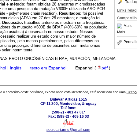
Traduç
ial e método:
foram obtidas 28 amostras microdissecadas
z-se uma pesquisa da mutação V600E utilizando ASO-PCR
Links rela
otide - polymerase chain reaction).
Resultados:
foi possível
ribonucleico (ADN) em 27 das 28 amostras; a mutação foi
Compartilh
).
Discussão:
trabalhos anteriores mostram uma frequência
Mais
adores da mutação V600E de BRAF (40%-60% na população
ção asiática) à observada no nosso estudo. Nossos
Mais
ecessário realizar um estudo com um maior número de
plicados, pelo menos parcialmente, pelas diferenças na
Permali
 por una proporção diferente de pacientes com melanomas
solar intermitente.
NAS PROTO-ONCÓGÉNICAS B-RAF; MUTACIÓN; MELANOMA.
hol
|
Inglês
·
texto em Espanhol
·
Espanhol (
pdf
)
o o conteúdo deste periódico, exceto onde está identificado, está licenciado sob uma
Licenç
Bulevar Artigas 1515
CP 11.200, Montevideo, Uruguay
Teléfono:
(598-2) - 401 47 01*
Fax: (598-2) - 409 16 03
secretariarmu@gmail.com