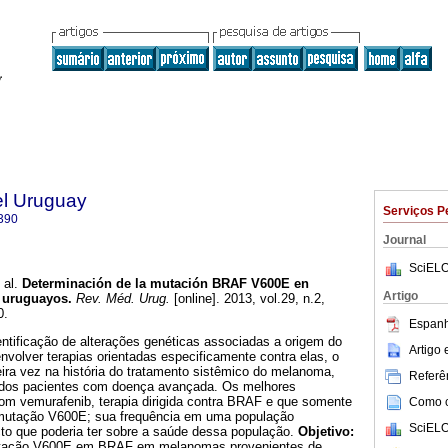
el Uruguay
Serviços P
390
Journal
SciELO
 al.
Determinación de la mutación BRAF V600E en
Artigo
 uruguayos.
Rev. Méd. Urug.
[online]. 2013, vol.29, n.2,
0.
Espanh
ntificação de alterações genéticas associadas a origem do
Artigo
volver terapias orientadas especificamente contra elas, o
meira vez na história do tratamento sistêmico do melanoma,
Referên
dos pacientes com doença avançada. Os melhores
com vemurafenib, terapia dirigida contra BRAF e que somente
Como ci
a mutação V600E; sua frequência em uma população
SciELO
o que poderia ter sobre a saúde dessa população.
Objetivo:
mutação V600E em BRAF em melanomas provenientes de