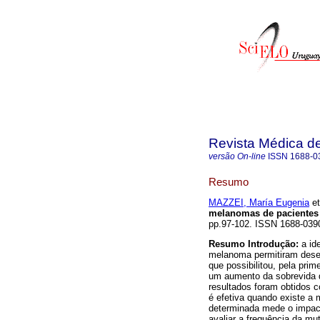
Revista Médica d
versão On-line
ISSN
1688-0
Resumo
MAZZEI, María Eugenia
et
melanomas de pacientes
pp.97-102. ISSN 1688-039
Resumo
Introdução:
a ide
melanoma permitiram desen
que possibilitou, pela pri
um aumento da sobrevida 
resultados foram obtidos 
é efetiva quando existe 
determinada mede o impact
avaliar a frequência da 