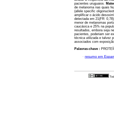
pacientes uruguaios.
Mater
de melanoma nas quais fe
(allele specific oligonucle
amplificar o ácido desoxir
detectada em 21(FR: 0,78
menor de melanomas port
caucásica e 25% na popula
resultados, embora seja n
pacientes, poderiam ser ex
técnica utilizada e talvez
associados com exposição 
Palavras-chave :
PROTEÍ
·
resumo em Espan
Tod