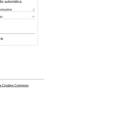
ão automática
cionados
ar
nk
a Creative Commons