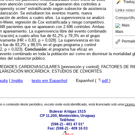
Traduç
eron atención convencional. Se aparearon dos controles a
pensity score" estratificando según subsector de asistencia
Links rela
larización. Se estudiaron los eventos muerte, nueva
nación de ambos a cuatro años. La supervivencia se analizó
Compartilh
n-Meier, regresión de Cox estratificada y riesgo competitivo.
Mais
348 pacientes que se aparearon con 2.696 controles. Ambas
n apareamiento. La supervivencia libre del evento combinado
Mais
rización) a cuatro años fue de 81,2% y 79,3% en el grupo
ivamente (HR = 0,83, p = 0,028). La supervivencia en los
Permali
co fue de 93,2% y 88,5% en el grupo programa y control
2, p = 0,023).
Conclusión:
el programa fue eficaz en
l evento combinado en toda la población así como en disminuir la mortalidad g
ntes del subsector público.
EDADES CARDIOVASCULARES [prevención y control]; FACTORES DE 
LARIZACIÓN MIOCÁRDICA; ESTUDIOS DE COHORTES.
guês
|
Inglês
·
texto em Espanhol
·
Espanhol (
pdf
)
o o conteúdo deste periódico, exceto onde está identificado, está licenciado sob uma
Licenç
Bulevar Artigas 1515
CP 11.200, Montevideo, Uruguay
Teléfono:
(598-2) - 401 47 01*
Fax: (598-2) - 409 16 03