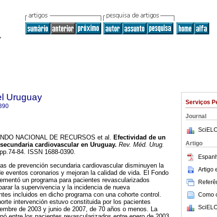
el Uruguay
Serviços P
390
Journal
SciELO
DO NACIONAL DE RECURSOS et al.
Efectividad de un
Artigo
secundaria cardiovascular en Uruguay.
Rev. Méd. Urug.
, pp.74-84. ISSN 1688-0390.
Espanh
as de prevención secundaria cardiovascular disminuyen la
Artigo
 de eventos coronarios y mejoran la calidad de vida. El Fondo
ementó un programa para pacientes revascularizados
Referên
rar la supervivencia y la incidencia de nueva
ntes incluidos en dicho programa con una cohorte control.
Como ci
orte intervención estuvo constituida por los pacientes
SciELO
ciembre de 2003 y junio de 2007, de 70 años o menos. La
onó entre los pacientes revascularizados entre enero de 2003