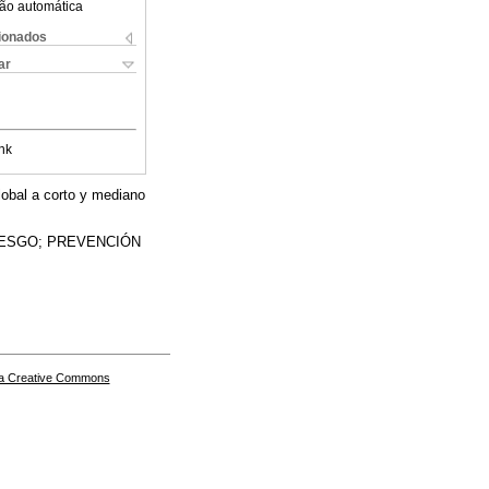
ão automática
cionados
ar
nk
lobal a corto y mediano
RIESGO; PREVENCIÓN
a Creative Commons