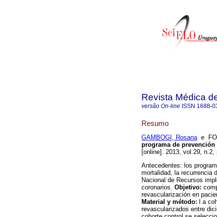
Revista Médica d
versão On-line
ISSN
1688-0
Resumo
GAMBOGI, Rosana
e FON
programa de prevención 
[online]. 2013, vol.29, n.2
Antecedentes: los program
mortalidad, la recurrencia
Nacional de Recursos impl
coronarios.
Objetivo:
compa
revascularización en pacie
Material y método:
l a coh
revascularizados entre di
cohorte control se selecci