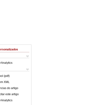
ersonalizados
 Analytics
ol (pdf)
 em XML
cias do artigo
tar este artigo
 Analytics