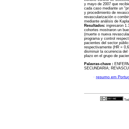
y mayo de 2007 que recibi
cada caso mediante un "pro
y procedimiento de revascu
revascularización o combi
mediante análisis de Kapla
Resultados:
ingresaron 1.
cohortes mostraron un bue
(muerte o nueva revascula
programa y control respect
pacientes del sector públi
respectivamente (HR = 0,6
disminuir la ocurrencia de
plazo en el grupo de pacie
Palavras-chave :
ENFERM
SECUNDARIA; REVASCU
·
resumo em Portu
Tod