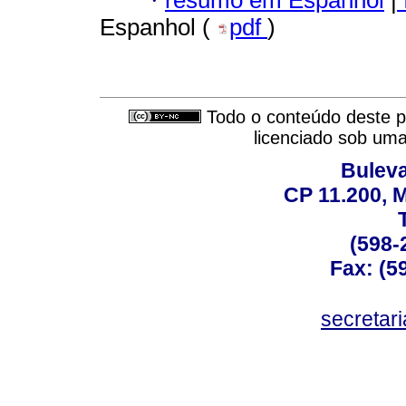
·
Espanhol (
pdf
)
Todo o conteúdo deste pe
licenciado sob um
Buleva
CP 11.200, 
(598-
Fax: (59
secreta