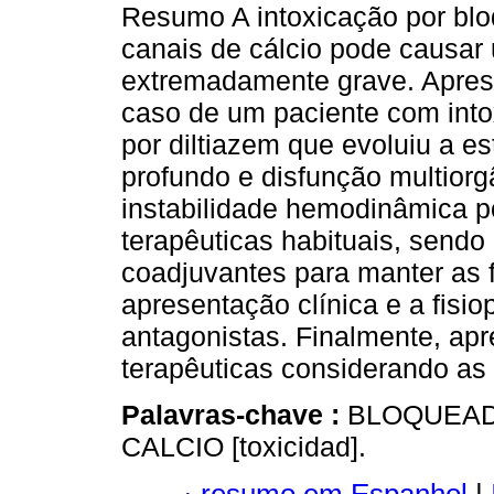
Resumo A intoxicação por bl
canais de cálcio pode causar
extremadamente grave. Apre
caso de um paciente com into
por diltiazem que evoluiu a e
profundo e disfunção multiorg
instabilidade hemodinâmica po
terapêuticas habituais, send
coadjuvantes para manter as 
apresentação clínica e a fisio
antagonistas. Finalmente, apr
terapêuticas considerando as 
Palavras-chave :
BLOQUEAD
CALCIO [toxicidad].
resumo em Espanhol
|