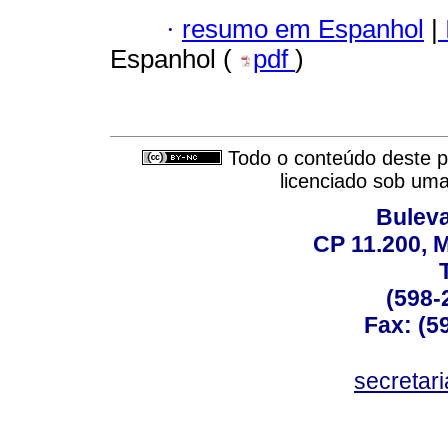
·
resumo em Espanhol
|
Espanhol (
pdf
)
Todo o conteúdo deste pe
licenciado sob um
Buleva
CP 11.200, 
(598-
Fax: (59
secreta