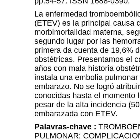
pp.54-57. ISSN 1688-0390.
La enfermedad tromboembóli
(ETEV) es la principal causa 
morbimortalidad materna, seg
segundo lugar por las hemorr
primera da cuenta de 19,6% d
obstétricas. Presentamos el c
años con mala historia obstét
instala una embolia pulmonar b
embarazo. No se logró atribuir
conocidas hasta el momento l
pesar de la alta incidencia (5
embarazada con ETEV.
Palavras-chave :
TROMBOEM
PULMONAR; COMPLICACIO