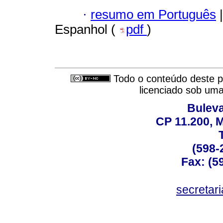
·
resumo em Português
|
Espanhol (
pdf
)
Todo o conteúdo deste pe
licenciado sob um
Buleva
CP 11.200, 
(598-
Fax: (59
secreta