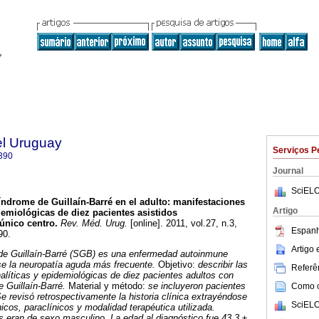
el Uruguay
Serviços P
390
Journal
SciELO
ndrome de Guillaín-Barré en el adulto: manifestaciones
Artigo
idemiológicas de diez pacientes asistidos
único centro.
Rev. Méd. Urug.
[online]. 2011, vol.27, n.3,
Espanh
90.
Artigo
de Guillaín-Barré (SGB) es una enfermedad autoinmune
se la neuropatía aguda más frecuente.
Objetivo:
describir las
Referên
nalíticas y epidemiológicas de diez pacientes adultos con
 Guillaín-Barré.
Material y método:
se incluyeron pacientes
Como ci
 revisó retrospectivamente la historia clínica extrayéndose
SciELO
icos, paraclínicos y modalidad terapéutica utilizada.
s eran de sexo masculino. La edad al diagnóstico fue 43,3 ±