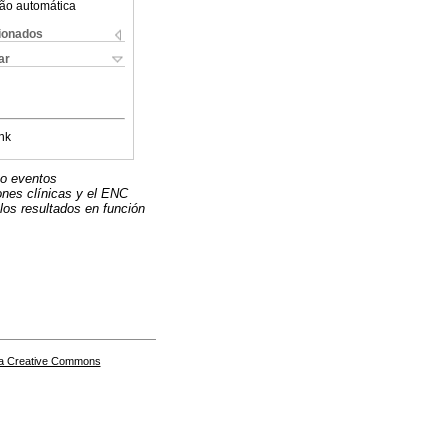
ão automática
cionados
ar
nk
mo eventos
ones clínicas y el ENC
los resultados en función
a Creative Commons