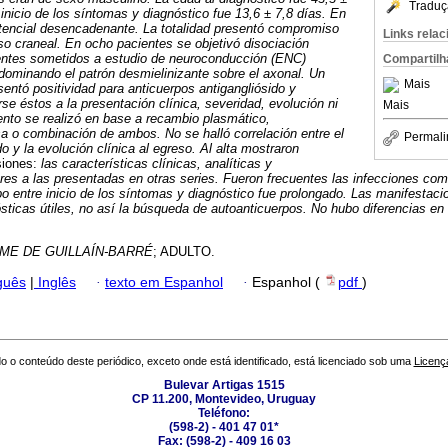
Traduç
inicio de los síntomas y diagnóstico fue 13,6 ± 7,8 días. En
otencial desencadenante. La totalidad presentó compromiso
Links rela
o craneal. En ocho pacientes se objetivó disociación
ientes sometidos a estudio de neuroconducción (ENC)
Compartilh
dominando el patrón desmielinizante sobre el axonal. Un
Mais
entó positividad para anticuerpos antigangliósido y
rse éstos a la presentación clínica, severidad, evolución ni
Mais
ento se realizó en base a recambio plasmático,
a o combinación de ambos. No se halló correlación entre el
Permali
do y la evolución clínica al egreso. Al alta mostraron
siones:
las características clínicas, analíticas y
res a las presentadas en otras series. Fueron frecuentes las infecciones co
 entre inicio de los síntomas y diagnóstico fue prolongado. Las manifestaci
sticas útiles, no así la búsqueda de autoanticuerpos. No hubo diferencias en 
ME DE GUILLAÍN-BARRÉ
; ADULTO.
guês
|
Inglês
·
texto em Espanhol
·
Espanhol (
pdf
)
o o conteúdo deste periódico, exceto onde está identificado, está licenciado sob uma
Licenç
Bulevar Artigas 1515
CP 11.200, Montevideo, Uruguay
Teléfono:
(598-2) - 401 47 01*
Fax: (598-2) - 409 16 03