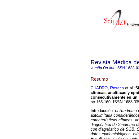
Revista Médica d
versão On-line
ISSN
1688-0
Resumo
CUADRO, Rosario
et al.
Sí
clínicas, analíticas y ep
consecutivamente en un 
pp.155-160. ISSN 1688-03
Introducción:
el Síndrome 
autolimitada considerándo
características clínicas, a
diagnóstico de Sindrome de
con diagnóstico de SGB. Se
datos epidemiológicos, clín
Resultados:
siete paciente