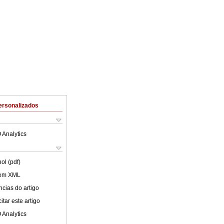
ersonalizados
 Analytics
ol (pdf)
 em XML
cias do artigo
tar este artigo
 Analytics