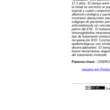
17,3 años. El tiempo entre 
la mitad se encontró un p
espinal y cuatro compromis
albúmino-citológica y pac
mostraron alteraciones pre
subgrupo de pacientes pres
anticerebrósido sin vincula
patrón del ENC. El tratami
inmunoglobulina intravenos
tipo de tratamiento instituí
recuperación 9/10.
Conclu
epidemiológicas son simila
desencadenantes. El tiempo
fueron herramientas diagnó
del tratamiento instituido.
Palavras-chave :
SÍNDRO
·
resumo em Portu
Tod