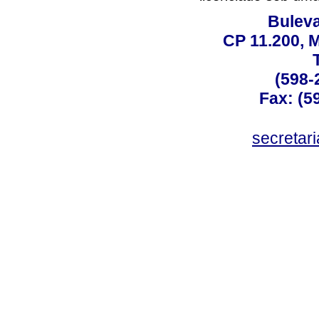
Buleva
CP 11.200, 
(598-
Fax: (59
secreta