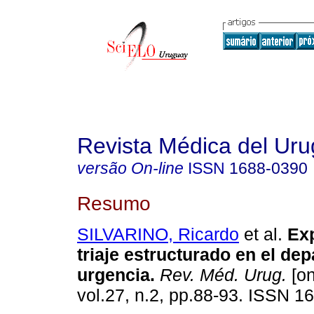
Revista Médica del Ur
versão On-line
ISSN
1688-0390
Resumo
SILVARINO, Ricardo
et al.
Exp
triaje estructurado en el de
urgencia.
Rev. Méd. Urug.
[on
vol.27, n.2, pp.88-93. ISSN 1