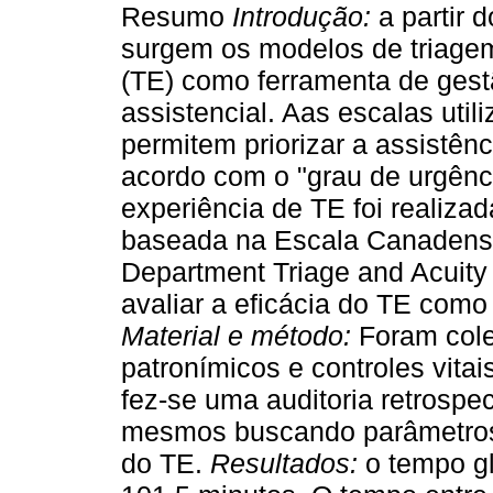
Resumo
Introdução:
a partir 
surgem os modelos de triagem
(TE) como ferramenta de gestã
assistencial. Aas escalas util
permitem priorizar a assistên
acordo com o "grau de urgênc
experiência de TE foi realiz
baseada na Escala Canadens
Department Triage and Acuity 
avaliar a eficácia do TE como
Material e método:
Foram cole
patronímicos e controles vita
fez-se uma auditoria retrospe
mesmos buscando parâmetros 
do TE.
Resultados:
o tempo gl