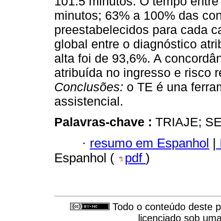
101.5 minutos. O tempo entre
minutos; 63% a 100% das con
preestabelecidos para cada ca
global entre o diagnóstico atr
alta foi de 93,6%. A concordân
atribuída no ingresso e risco 
Conclusões:
o TE é una ferram
assistencial.
Palavras-chave :
TRIAJE; S
·
resumo em Espanhol
|
Espanhol (
pdf
)
Todo o conteúdo deste pe
licenciado sob um