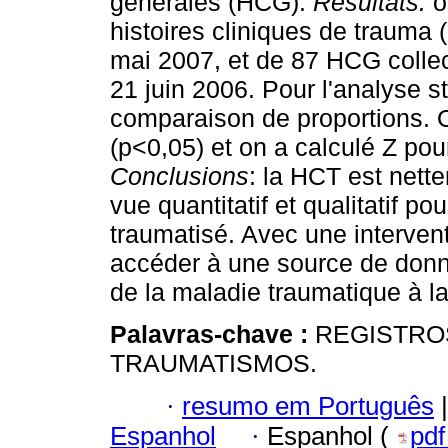
générales (HCG).
Résultats:
o
histoires cliniques de trauma 
mai 2007, et de 87 HCG collec
21 juin 2006. Pour l'analyse st
comparaison de proportions. 
(p<0,05) et on a calculé Z po
Conclusions
: la HCT est nett
vue quantitatif et qualitatif p
traumatisé. Avec une interven
accéder à une source de donn
de la maladie traumatique à la 
Palavras-chave :
REGISTRO
TRAUMATISMOS.
·
resumo em Português
|
Espanhol
·
Espanhol (
pd