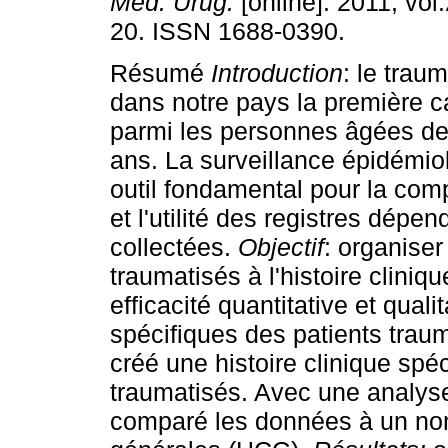
Méd. Urug.
[online]. 2011, vol.
20. ISSN 1688-0390.
Résumé
Introduction
: le trau
dans notre pays la première 
parmi les personnes âgées d
ans. La surveillance épidémio
outil fondamental pour la com
et l'utilité des registres dépe
collectées.
Objectif
: organiser
traumatisés à l'histoire clini
efficacité quantitative et qual
spécifiques des patients trau
créé une histoire clinique spé
traumatisés. Avec une analyse
comparé les données à un nomb