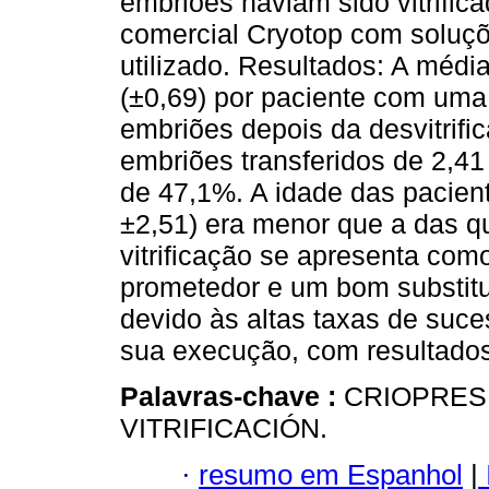
embriões haviam sido vitrific
comercial Cryotop com soluções
utilizado. Resultados: A média
(±0,69) por paciente com uma
embriões depois da desvitri
embriões transferidos de 2,41 (
de 47,1%. A idade das pacien
±2,51) era menor que a das q
vitrificação se apresenta co
prometedor e um bom substitu
devido às altas taxas de suce
sua execução, com resultados
Palavras-chave :
CRIOPRESE
VITRIFICACIÓN.
·
resumo em Espanhol
|