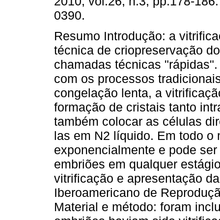
2010, vol.26, n.3, pp.178-186
0390.
Resumo Introdução: a vitrific
técnica de criopreservação d
chamadas técnicas "rápidas"
com os processos tradicionai
congelação lenta, a vitrificaç
formação de cristais tanto int
também colocar as células dir
las em N2 líquido. Em todo 
exponencialmente e pode ser 
embriões em qualquer estágio.
vitrificação e apresentação d
Iberoamericano de Reprodução
Material e método: foram incl