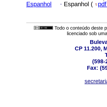
Espanhol
·
Espanhol (
pd
Todo o conteúdo deste pe
licenciado sob um
Buleva
CP 11.200, 
(598-
Fax: (59
secreta