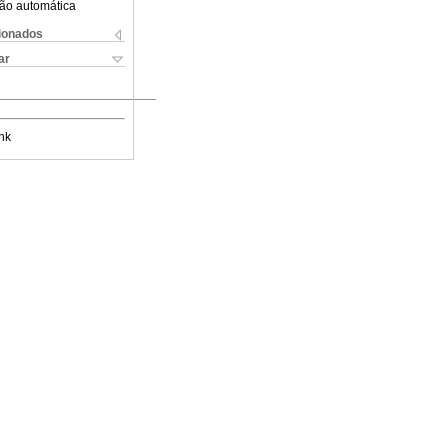
ão automática
cionados
ar
nk