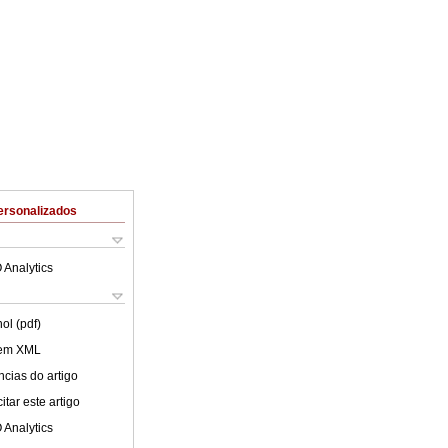
ersonalizados
 Analytics
ol (pdf)
 em XML
cias do artigo
tar este artigo
 Analytics