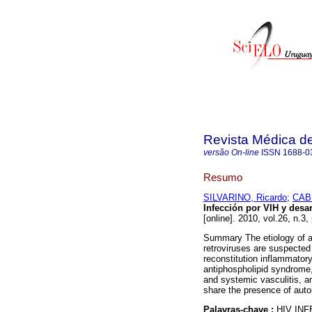
Revista Médica d
versão On-line
ISSN
1688-0
Resumo
SILVARINO, Ricardo
;
CAB
Infección por VIH y des
[online]. 2010, vol.26, n.
Summary The etiology of 
retroviruses are suspected
reconstitution inflammato
antiphospholipid syndrome
and systemic vasculitis, a
share the presence of auto
Palavras-chave :
HIV INF