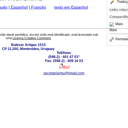
Traduç
guês
|
Espanhol
|
Francês
·
texto em Espanhol
·
Links rela
Compartilh
Mais
Mais
údo deste periódico, exceto onde está identificado, está licenciado sob
uma
Licença Creative Commons
Permali
Bulevar Artigas 1515
CP 11.200, Montevideo, Uruguay
Teléfono:
(598-2) - 401 47 01*
Fax: (598-2) - 409 16 03
secretariarmu@gmail.com