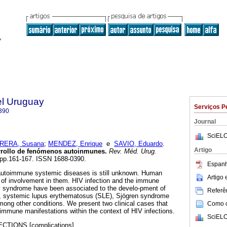
el Uruguay
Serviços P
390
Journal
SciELO
RERA, Susana
;
MENDEZ, Enrique
e
SAVIO, Eduardo
.
Artigo
arrollo de fenómenos autoinmunes.
Rev. Méd. Urug.
3, pp.161-167. ISSN 1688-0390.
Espanh
autoimmune systemic diseases is still unknown. Human
Artigo
 of involvement in them. HIV infection and the immune
ry syndrome have been associated to the develo-pment of
Referên
, systemic lupus erythematosus (SLE), Sjögren syndrome
mong other conditions. We present two clinical cases that
Como ci
immune manifestations within the context of HIV infections.
SciELO
ECTIONS [complications].