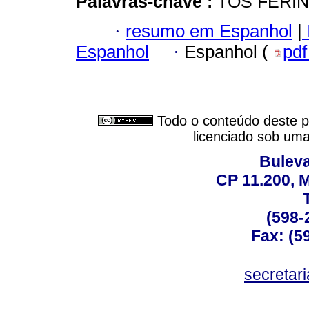
Palavras-chave :
TOS FERI
·
resumo em Espanhol
|
Espanhol
·
Espanhol (
pd
Todo o conteúdo deste pe
licenciado sob um
Buleva
CP 11.200, 
(598-
Fax: (59
secreta