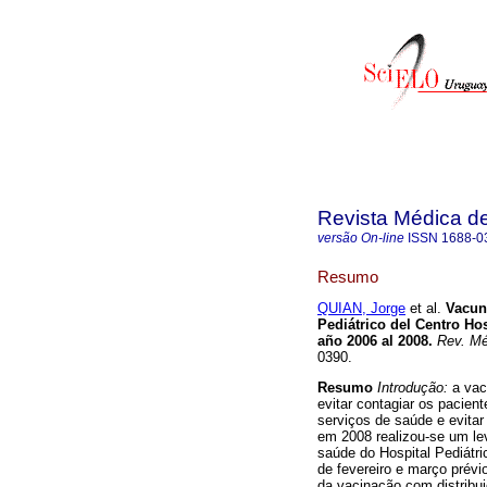
Revista Médica d
versão On-line
ISSN
1688-0
Resumo
QUIAN, Jorge
et al.
Vacuna
Pediátrico del Centro Hos
año 2006 al 2008
.
Rev. Mé
0390.
Resumo
Introdução:
a vac
evitar contagiar os pacien
serviços de saúde e evitar
em 2008 realizou-se um lev
saúde do Hospital Pediátri
de fevereiro e março prév
da vacinação com distribui