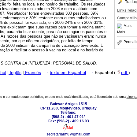
Traduç
o foi feita no local e no horário de trabalho. Os resultados
levantamento realizado em 2006 e com a atitude com
Links rela
007.
Resultados:
foram entrevistadas 300 pessoas, 39%
e enfermagem e 30% restante eram outros trabalhadores ou
Compartilh
% do pessoal foi vacinado, em 2006-24% e em 2007-31%.
Mais
am explicaram que suas razoes para tomar a vacina eram:
átis, para não ficar doente, para não contagiar os pacientes e
Mais
ho. As razoes das pessoas que não se vacinaram eram: nunca
mento, por que não era obrigatório, por falta de tempo.
Permali
 de 2008 indicam da campanha de vacinação teve êxito. É
mação e facilitar o acesso à vacina no local e no horário de
S CONTRA LA INFLUENZA
;
PERSONAL DE SALUD
.
hol
|
Inglês
|
Francês
·
texto em Espanhol
·
Espanhol (
pdf
)
o o conteúdo deste periódico, exceto onde está identificado, está licenciado sob uma
Licenç
Bulevar Artigas 1515
CP 11.200, Montevideo, Uruguay
Teléfono:
(598-2) - 401 47 01*
Fax: (598-2) - 409 16 03
secretariarmu@gmail.com