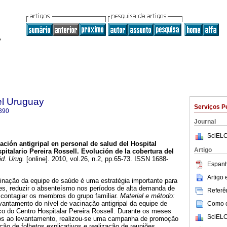
el Uruguay
Serviços P
390
Journal
SciELO
ción antigripal en personal de salud del Hospital
Artigo
pitalario Pereira Rossell.
Evolución de la cobertura del
d. Urug.
[online]. 2010, vol.26, n.2, pp.65-73. ISSN 1688-
Espanh
Artigo
inação da equipe de saúde é uma estratégia importante para
tes, reduzir o absenteísmo nos períodos de alta demanda de
Referên
 contagiar os membros do grupo familiar.
Material e método:
antamento do nível de vacinação antigripal da equipe de
Como ci
co do Centro Hospitalar Pereira Rossell. Durante os meses
SciELO
ios ao levantamento, realizou-se uma campanha de promoção
ção de folhetos explicativos e realização de reuniões.