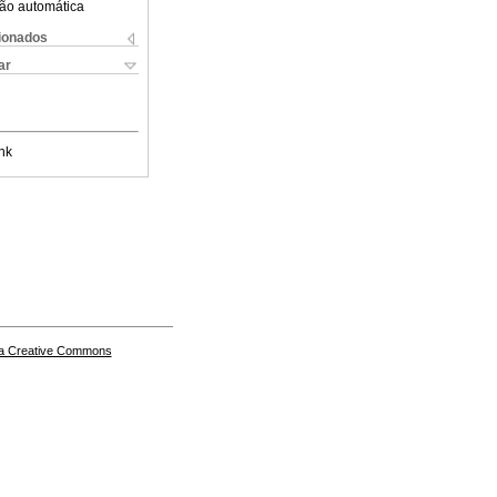
ão automática
cionados
ar
nk
a Creative Commons