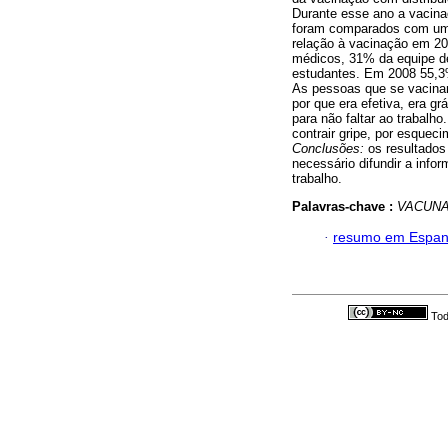
Durante esse ano a vacinaçã
foram comparados com um 
relação à vacinação em 2
médicos, 31% da equipe d
estudantes. Em 2008 55,3
As pessoas que se vacinar
por que era efetiva, era gr
para não faltar ao trabal
contrair gripe, por esqueci
Conclusões:
os resultados
necessário difundir a infor
trabalho.
Palavras-chave :
VACUNA
·
resumo em Espan
Tod