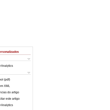
ersonalizados
 Analytics
ol (pdf)
 em XML
cias do artigo
tar este artigo
 Analytics