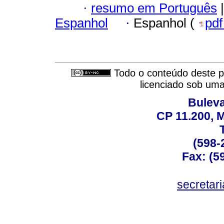
·
resumo em Português
|
Espanhol
·
Espanhol (
pd
Todo o conteúdo deste pe
licenciado sob um
Buleva
CP 11.200, 
(598-
Fax: (59
secreta