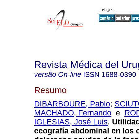
Revista Médica del Ur
versão On-line
ISSN
1688-0390
Resumo
DIBARBOURE, Pablo
;
SCIUT
MACHADO, Fernando
e
RO
IGLESIAS, José Luis
.
Utilida
ecografía abdominal en los 