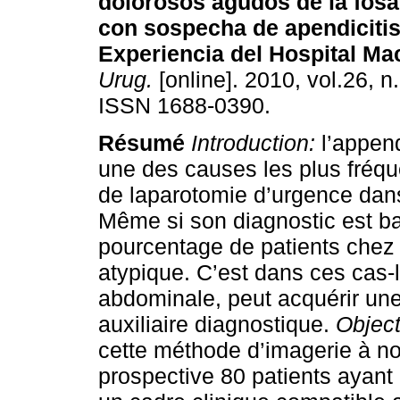
dolorosos agudos de la fosa
con sospecha de apendiciti
Experiencia del Hospital Mac
Urug.
[online]. 2010, vol.26, n
ISSN 1688-0390.
Résumé
Introduction:
l’append
une des causes les plus fréque
de laparotomie d’urgence dans
Même si son diagnostic est basé
pourcentage de patients chez l
atypique. C’est dans ces cas-l
abdominale, peut acquérir un
auxiliaire diagnostique.
Object
cette méthode d’imagerie à no
prospective
80 patients ayant