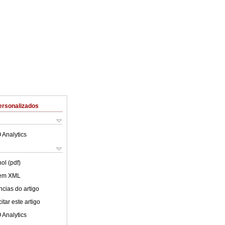
ersonalizados
 Analytics
ol (pdf)
 em XML
cias do artigo
tar este artigo
 Analytics