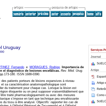
el Uruguay
Serviços P
390
Journal
SciELO
TINEZ, Fernando
e
MORAGUES, Rodrigo
.
Importancia de
Artigo
en el diagnóstico de lesiones encefálicas
.
Rev. Méd. Urug.
3, pp.173-180. ISSN 1688-0390.
Espanh
 des patients porteurs de lésions expansives à niveau
Artigo
c et sa caractérisation anatomopathologique sont
er du traitement pour chaque cas. Lorsque la lésion est
Referên
 région éloquente ou on peut supposer vraisemblablement que
d’être traité pharmacologiquement ou avec des mesures
Como ci
éotaxique s’impose en tant que technique peu envahissante
SciELO
ns du tissu à être analysé.
Objectifs: rapporter les cas de
lisées à l’Hôpital Régional de Tacuarembó et à l’Hôpital