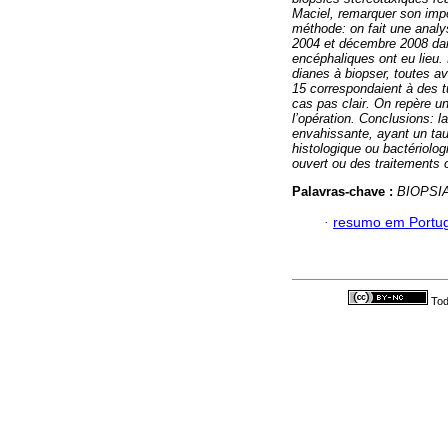
Maciel, remarquer son impo
méthode: on fait une analy
2004 et décembre 2008 dan
encéphaliques ont eu lieu. 
dianes à biopser, toutes a
15 correspondaient à des 
cas pas clair. On repère u
l’opération.
Conclusions: l
envahissante, ayant un tau
histologique ou bactériolog
ouvert ou des traitements
Palavras-chave :
BIOPSI
·
resumo em Portu
Tod