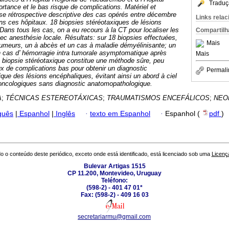
Traduç
rtance et le bas risque de complications.
Matériel et
se rétrospective descriptive des cas opérés entre décembre
Links rela
s ces hôpitaux. 18 biopsies stéréotaxiques de lésions
Dans tous les cas, on a eu recours à la CT pour localiser les
Compartilh
vec anesthésie locale.
Résultats: sur 18 biopsies effectuées,
Mais
tumeurs, un à abcès et un cas à maladie démyélinisante; un
n cas d’ hémorragie intra tumorale asymptomatique après
Mais
a biopsie stéréotaxique constitue une méthode sûre, peu
x de complications bas pour obtenir un diagnostic
Permali
ique des lésions encéphaliques, évitant ainsi un abord à ciel
 oncologiques sans diagnostic anatomopathologique.
A
;
TÉCNICAS ESTEREOTÁXICAS
;
TRAUMATISMOS ENCEFÁLICOS
;
NEO
guês
|
Espanhol
|
Inglês
·
texto em Espanhol
·
Espanhol (
pdf
)
o o conteúdo deste periódico, exceto onde está identificado, está licenciado sob uma
Licenç
Bulevar Artigas 1515
CP 11.200, Montevideo, Uruguay
Teléfono:
(598-2) - 401 47 01*
Fax: (598-2) - 409 16 03
secretariarmu@gmail.com