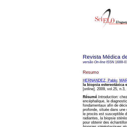
Revista Médica d
versão On-line
ISSN
1688-0
Resumo
HERNANDEZ, Pablo
;
MAR
la biopsia estereotáxica 
[online]. 2009, vol.25, n.
Résumé
Introduction:
chez
encéphalique, le diagnosti
fondamentaux afin de décid
profonde, située dans une
le procès est susceptible 
radiantes, la biopsie stér
pour obtenir des échantillo
biopsies stéréotaxiques réa