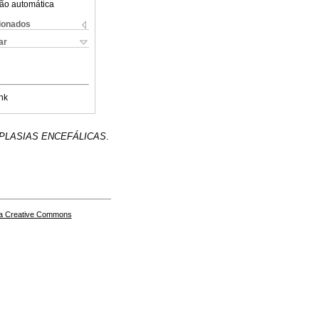
ão automática
cionados
ar
nk
PLASIAS ENCEFÁLICAS
.
a Creative Commons