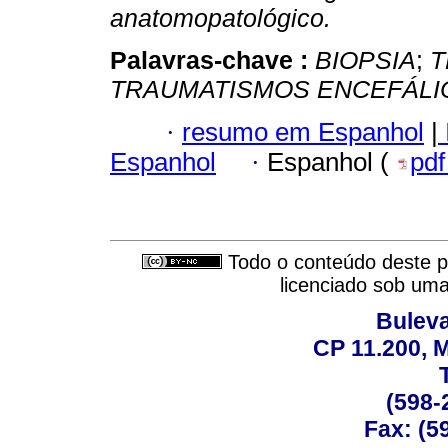
anatomopatológico.
Palavras-chave :
BIOPSIA
;
T
TRAUMATISMOS ENCEFÁLI
·
resumo em Espanhol
|
Espanhol
·
Espanhol (
pd
Todo o conteúdo deste pe
licenciado sob um
Buleva
CP 11.200, 
(598-
Fax: (59