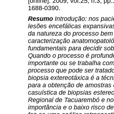
[online]. 2009, vol.25, n.3, p
1688-0390.
Resumo
Introdução: nos pac
lesões encefálicas expansivas
da natureza do processo be
caracterização anatomopatoló
fundamentais para decidir so
Quando o processo é profund
importante ou se trabalha co
processo que pode ser tratad
biopsia extereotáxica é a téc
para a obtenção de amostras 
casuística de biopsias estere
Regional de Tacuarembó e no
importância e o baixo risco d