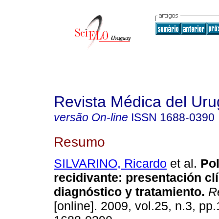
Revista Médica del Ur
versão On-line
ISSN
1688-0390
Resumo
SILVARINO, Ricardo
et al.
Pol
recidivante: presentación clí
diagnóstico y tratamiento
.
Re
[online]. 2009, vol.25, n.3, p