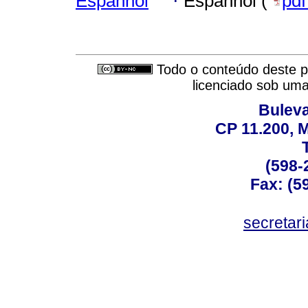
Espanhol
·
Espanhol (
pd
Todo o conteúdo deste pe
licenciado sob um
Buleva
CP 11.200, 
(598-
Fax: (59
secreta