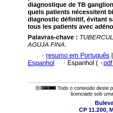
diagnostique de TB ganglionn
quels patients nécessitent b
diagnostic définitif, évitant
tous les patients avec adén
Palavras-chave :
TUBERCUL
AGUJA FINA
.
·
resumo em Português
|
Espanhol
·
Espanhol (
pd
Todo o conteúdo deste pe
licenciado sob um
Buleva
CP 11.200, 