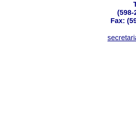
(598-
Fax: (59
secreta