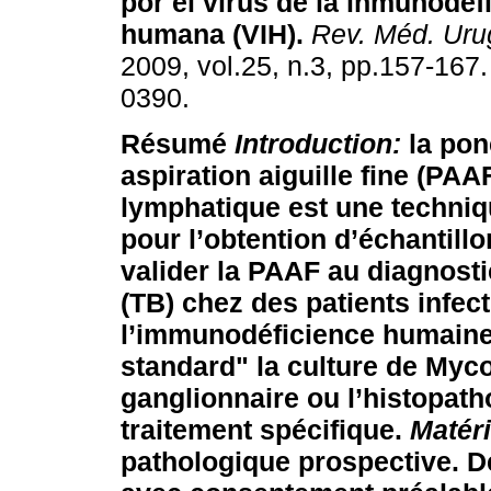
por el virus de la inmunodef
humana (VIH)
.
Rev. Méd. Uru
2009, vol.25, n.3, pp.157-167
0390.
Résumé
Introduction:
la pon
aspiration aiguille fine (PAA
lymphatique est une techniq
pour l’obtention d’échantillo
valider la PAAF au diagnost
(TB) chez des patients infect
l’immunodéficience humaine 
standard" la culture de Myc
ganglionnaire ou l’histopath
traitement spécifique.
Matéri
pathologique prospective. De