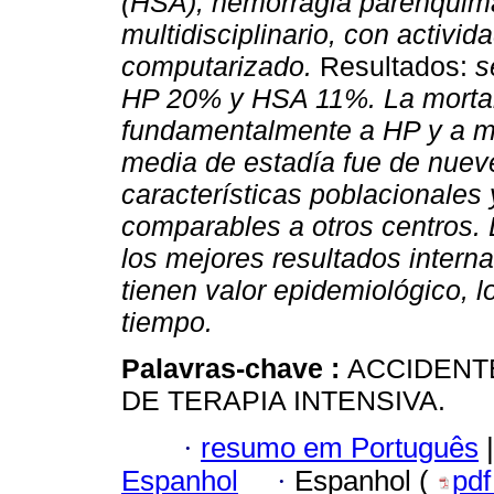
(HSA), hemorragia parenquimat
multidisciplinario, con activid
computarizado.
Resultados:
se
HP 20% y HSA 11%. La mortal
fundamentalmente a HP y a may
media de estadía fue de nuev
características poblacionales 
comparables a otros centros. 
los mejores resultados intern
tienen valor epidemiológico, l
tiempo.
Palavras-chave :
ACCIDENT
DE TERAPIA INTENSIVA.
·
resumo em Português
|
Espanhol
·
Espanhol (
pd