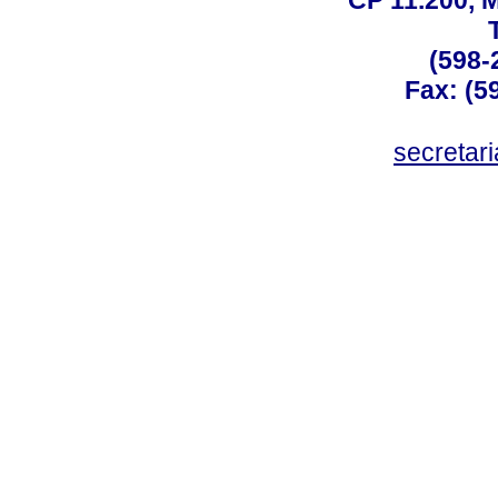
CP 11.200, 
(598-
Fax: (59
secreta