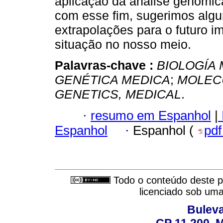
aplicação da análise genômica
com esse fim, sugerimos alg
extrapolações para o futuro i
situação no nosso meio.
Palavras-chave :
BIOLOGÍA
GENÉTICA MEDICA
;
MOLEC
GENETICS, MEDICAL
.
·
resumo em Espanhol
|
Espanhol
·
Espanhol (
pd
Todo o conteúdo deste pe
licenciado sob um
Buleva