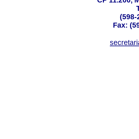
CP 11.200, 
(598-
Fax: (59
secreta