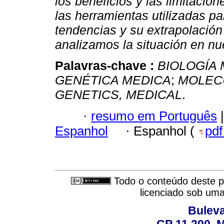
los beneficios y las limitacion
las herramientas utilizadas p
tendencias y su extrapolación 
analizamos la situación en nu
Palavras-chave :
BIOLOGÍA
GENÉTICA MEDICA
;
MOLEC
GENETICS, MEDICAL
.
·
resumo em Português
|
Espanhol
·
Espanhol (
pd
Todo o conteúdo deste pe
licenciado sob um
Buleva