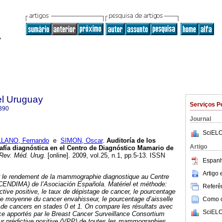
el Uruguay
Serviços P
390
Journal
SciELO
LANO, Fernando
e
SIMON, Oscar
.
Auditoría de los
Artigo
fía diagnóstica en el Centro de Diagnóstico Mamario de
Rev. Méd. Urug.
[online]. 2009, vol.25, n.1, pp.5-13. ISSN
Espanh
Artigo
le rendement de la mammographie diagnostique au Centre
CENDIMA) de l’Asociación Española.
Matériel et méthode:
Referên
ictive positive, le taux de dépistage de cancer, le pourcentage
le moyenne du cancer envahisseur, le pourcentage d’aisselle
Como ci
 de cancers en stades 0 et 1.
On compare les résultats avec
SciELO
ce apportés par le Breast Cancer Surveillance Consortium
eur prédictive positive (VPP) de toutes les mammographies