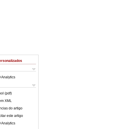
ersonalizados
 Analytics
ol (pdf)
 em XML
cias do artigo
tar este artigo
 Analytics