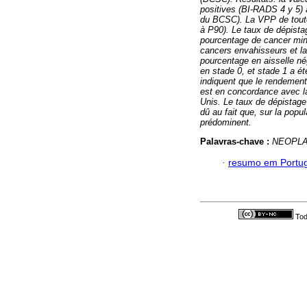
positives (BI-RADS 4 y 5)
du BCSC).
La VPP de tout
à P90).
Le taux de dépista
pourcentage de cancer mi
cancers envahisseurs et la
pourcentage en aisselle né
en stade 0, et stade 1 a é
indiquent que le rendeme
est en concordance avec l
Unis.
Le taux de dépistage 
dû au fait que, sur la pop
prédominent.
Palavras-chave :
NEOPLA
·
resumo em Portu
Tod