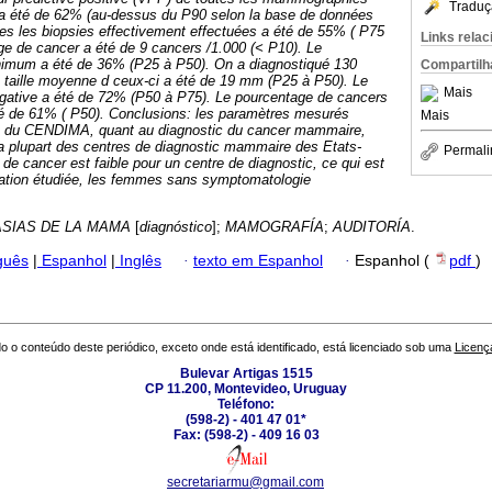
Traduç
 a été de 62% (au-dessus du P90 selon la base de données
es les biopsies effectivement effectuées a été de 55% ( P75
Links rela
ge de cancer a été de 9 cancers /1.000 (< P10).
Le
nimum a été de 36% (P25 à P50).
On a diagnostiqué 130
Compartilh
 taille moyenne d ceux-ci a été de 19 mm (P25 à P50).
Le
Mais
gative a été de 72% (P50 à P75).
Le pourcentage de cancers
té de 61% ( P50).
Conclusions:
les paramètres mesurés
Mais
nt du CENDIMA, quant au diagnostic du cancer mammaire,
a plupart des centres de diagnostic mammaire des Etats-
Permali
de cancer est faible pour un centre de diagnostic, ce qui est
ulation étudiée, les femmes sans symptomatologie
SIAS DE LA MAMA
[
diagnóstico
];
MAMOGRAFÍA
;
AUDITORÍA
.
guês
|
Espanhol
|
Inglês
·
texto em Espanhol
·
Espanhol (
pdf
)
o o conteúdo deste periódico, exceto onde está identificado, está licenciado sob uma
Licenç
Bulevar Artigas 1515
CP 11.200, Montevideo, Uruguay
Teléfono:
(598-2) - 401 47 01*
Fax: (598-2) - 409 16 03
secretariarmu@gmail.com