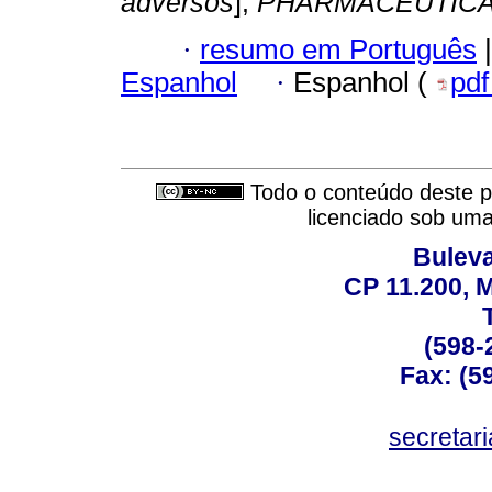
adversos
];
PHARMACEUTICA
·
resumo em Português
|
Espanhol
·
Espanhol (
pd
Todo o conteúdo deste pe
licenciado sob um
Buleva
CP 11.200, 
(598-
Fax: (59
secreta