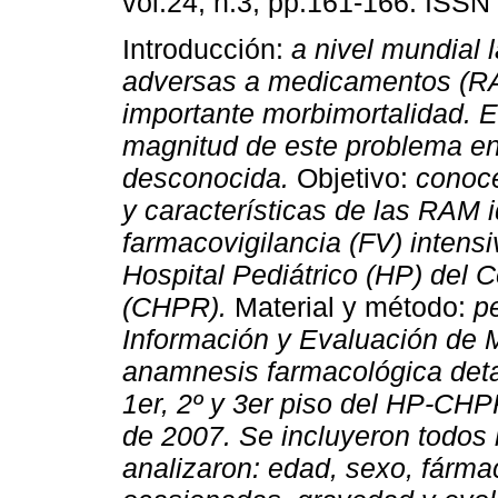
vol.24, n.3, pp.161-166. ISSN
Introducción:
a nivel mundial 
adversas a medicamentos (R
importante morbimortalidad. E
magnitud de este problema en
desconocida.
Objetivo:
conoce
y características de las RAM 
farmacovigilancia (FV) intensi
Hospital Pediátrico (HP) del C
(CHPR).
Material y método:
pe
Información y Evaluación de 
anamnesis farmacológica detal
1
er, 2º y 3er piso del HP-CHPR,
de 2007. Se incluyeron todos
analizaron: edad, sexo, fárm