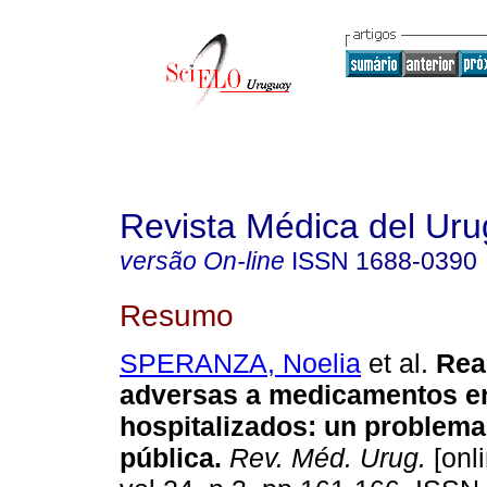
Revista Médica del Ur
versão On-line
ISSN
1688-0390
Resumo
SPERANZA, Noelia
et al.
Rea
adversas a medicamentos e
hospitalizados
:
un problema
pública
.
Rev. Méd. Urug.
[onli