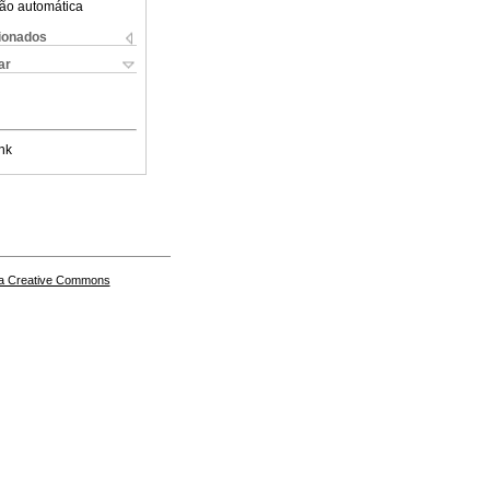
ão automática
cionados
ar
nk
a Creative Commons