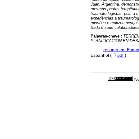
Juan, Argentina, demonst
mesmas pautas terapêutic
traumato-logistas, pois a 
experiências a traumatologi
missões e realizou pesquis
Bado e seus colaboradore
Palavras-chave :
TERREM
PLANIFICACION EN DE
·
resumo em Espan
Espanhol (
pdf
)
Tod