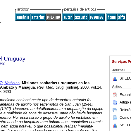
el Uruguay
Serviços P
390
Journal
SciELO
O, Verónica
.
Misiones sanitarias uruguayas en los
Artigo
, Ambato y Managua
.
Rev. Méd. Urug.
[online]. 2008, vol.24,
8-0390.
Espanh
medicina nacional neste tipo de desastres naturais foi
Artigo
anitárias de auxilio nos terremotos de San Juan (1944),
(1972).
Descreve-se detalhadamente a preparação da equipe
Referên
e a realidade da zona de desastre, onde não havia hospitais
ento. Por essa razão o grupo de auxilio foi instalado em
Como ci
ntro aonde os hospitais man-tinham suas condições normais
SciELO
 nem água potável, o que possibilitou realizar imediata-
iais.
A experiência adquirida no primeiro terremoto em San