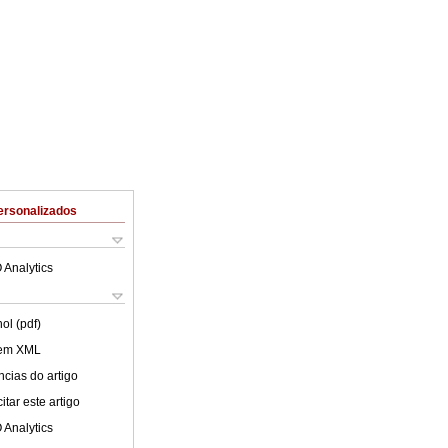
ersonalizados
 Analytics
ol (pdf)
 em XML
cias do artigo
tar este artigo
 Analytics