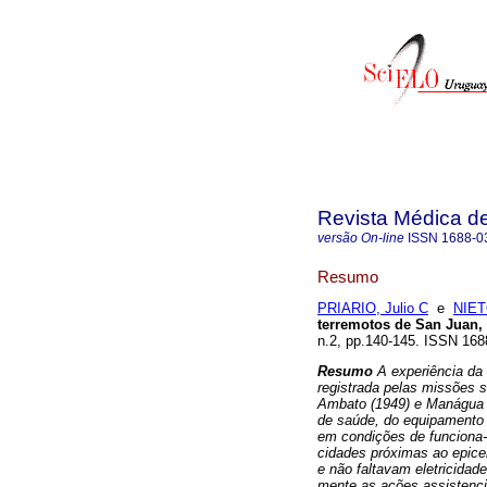
Revista Médica d
versão On-line
ISSN
1688-0
Resumo
PRIARIO, Julio C
e
NIET
terremotos de San Juan
n.2, pp.140-145. ISSN 168
Resumo
A experiência da 
registrada pelas missões s
Ambato (1949) e Manágua 
de saúde, do equipamento 
em condições de funciona-m
cidades próximas ao epice
e não faltavam eletricidade
mente as ações assistenc