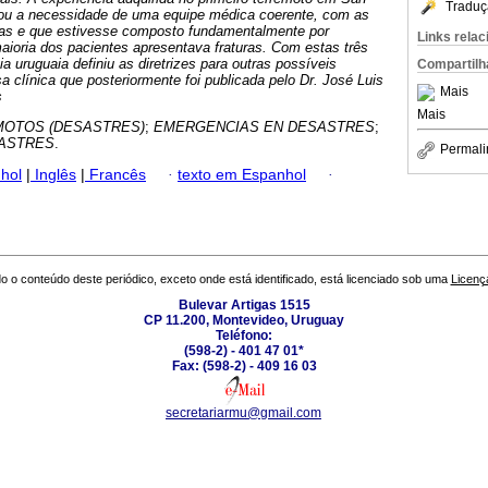
Traduç
rou a necessidade de uma equipe médica coerente, com as
as e que estivesse composto fundamentalmente por
Links rela
maioria dos pacientes apresentava fraturas.
Com estas três
a uruguaia definiu as diretrizes para outras possíveis
Compartilh
a clínica que posteriormente foi publicada pelo Dr. José Luis
Mais
s
Mais
OTOS (DESASTRES)
;
EMERGENCIAS EN DESASTRES
;
SASTRES
.
Permali
hol
|
Inglês
|
Francês
·
texto em Espanhol
·
o o conteúdo deste periódico, exceto onde está identificado, está licenciado sob uma
Licenç
Bulevar Artigas 1515
CP 11.200, Montevideo, Uruguay
Teléfono:
(598-2) - 401 47 01*
Fax: (598-2) - 409 16 03
secretariarmu@gmail.com