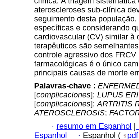
clínica. A triagem sistemátic
ateroscleroses sub-clínica de
seguimento desta população. 
específicas e considerando q
cardiovascular (CV) similar à 
terapêuticos são semelhantes
controle agressivo dos FRCV
farmacológicas é o único cam
principais causas de morte e
Palavras-chave :
ENFERME
[
complicaciones
];
LUPUS ER
[
complicaciones
];
ARTRITIS
ATEROSCLEROSIS
;
FACTOR
·
resumo em Espanhol
|
Espanhol
·
Espanhol (
pd