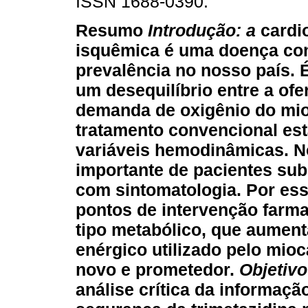
ISSN 1688-0390.
Resumo
Introdução: a
cardi
isquêmica é uma doença com
prevalência no nosso país. 
um desequilíbrio entre a ofer
demanda de oxigênio do mio
tratamento convencional es
variáveis hemodinâmicas. N
importante de pacientes sub
com sintomatologia. Por es
pontos de intervenção farm
tipo metabólico, que aumen
enérgico utilizado pelo mi
novo e prometedor.
Objetivo
análise crítica da informação