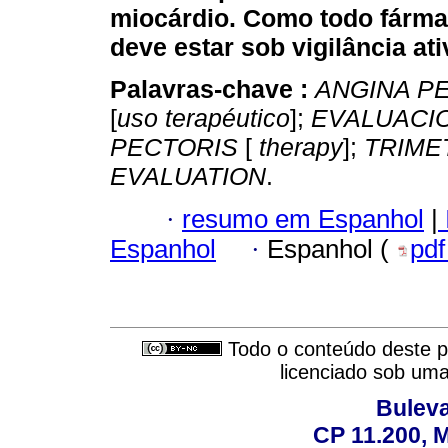
miocárdio. Como todo fármac
deve estar sob vigilância ati
Palavras-chave :
ANGINA P
[
uso terapéutico
];
EVALUACI
PECTORIS
[
therapy
];
TRIME
EVALUATION
.
·
resumo em Espanhol
|
Espanhol
·
Espanhol (
pd
Todo o conteúdo deste pe
licenciado sob um
Buleva
CP 11.200, 