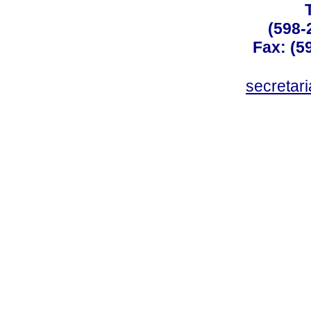
(598-
Fax: (59
secreta