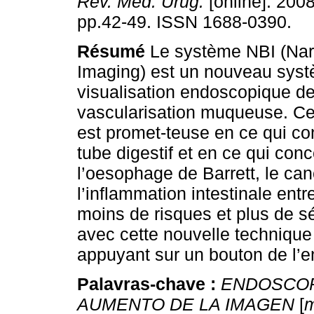
Rev. Méd. Urug.
[online]. 2008
pp.42-49. ISSN 1688-0390.
Résumé
Le système NBI (Na
Imaging) est un nouveau sys
visualisation endoscopique de
vascularisation muqueuse. Ce
est promet-teuse en ce qui co
tube digestif et en ce qui con
l’oesophage de Barrett, le can
l’inflammation intestinale entr
moins de risques et plus de s
avec cette nouvelle technique
appuyant sur un bouton de l’
Palavras-chave :
ENDOSCOP
AUMENTO DE LA IMAGEN
[
m