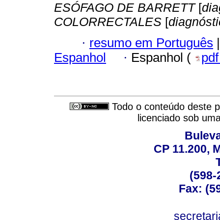
ESÓFAGO DE BARRETT
[
dia
COLORRECTALES
[
diagnóst
·
resumo em Português
|
Espanhol
·
Espanhol (
pd
Todo o conteúdo deste pe
licenciado sob um
Buleva
CP 11.200, 
(598-
Fax: (59
secreta