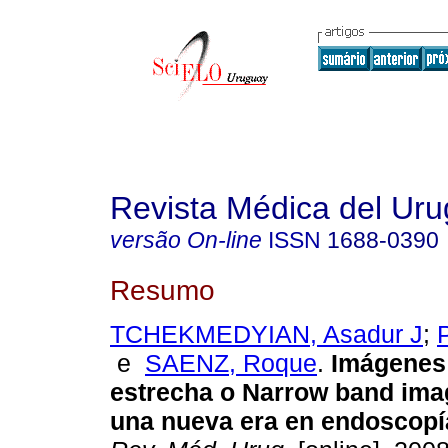
Revista Médica del Ur
versão On-line
ISSN
1688-0390
Resumo
TCHEKMEDYIAN, Asadur J
;
e
SAENZ, Roque
.
Imágenes
estrecha o Narrow band imag
una nueva era en endoscopí