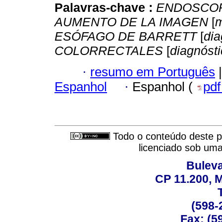
Palavras-chave :
ENDOSCOP
AUMENTO DE LA IMAGEN
[
m
ESÓFAGO DE BARRETT
[
dia
COLORRECTALES
[
diagnóst
·
resumo em Português
|
Espanhol
·
Espanhol (
pd
Todo o conteúdo deste pe
licenciado sob um
Buleva
CP 11.200, 
(598-
Fax: (59