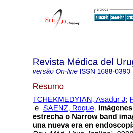
Revista Médica del Ur
versão On-line
ISSN
1688-0390
Resumo
TCHEKMEDYIAN, Asadur J
;
e
SAENZ, Roque
.
Imágenes
estrecha o Narrow band imag
una nueva era en endoscopí