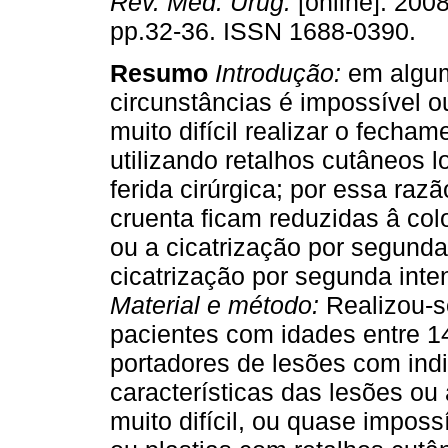
Rev. Méd. Urug.
[online]. 2008
pp.32-36. ISSN 1688-0390.
Resumo
Introdução:
em algu
circunstâncias é impossível 
muito difícil realizar o fecha
utilizando retalhos cutâneos 
ferida cirúrgica; por essa raz
cruenta ficam reduzidas â col
ou a cicatrização por segund
cicatrização por segunda inte
Material e método:
Realizou-s
pacientes com idades entre 1
portadores de lesões com indi
características das lesões ou
muito difícil, ou quase impos