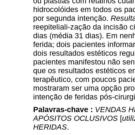
ou plastias com retalhos cutâ
hidrocolóides em todos os pac
por segunda intenção.
Result
reepiteliali-zação da incisão 
dias (média 31 dias). Em nen
ferida; dois pacientes informa
dois resultados estéticos regu
pacientes manifestou não sent
que os resultados estéticos 
terapêutico, com poucos pacie
mostraram ser uma opção prom
intenção de feridas pós-cirurg
Palavras-chave :
VENDAS H
APÓSITOS OCLUSIVOS
[
util
HERIDAS
.