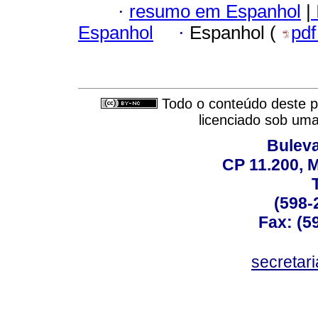
·
resumo em Espanhol
|
Espanhol
·
Espanhol (
pd
Todo o conteúdo deste pe
licenciado sob um
Buleva
CP 11.200, 
(598-
Fax: (59
secreta