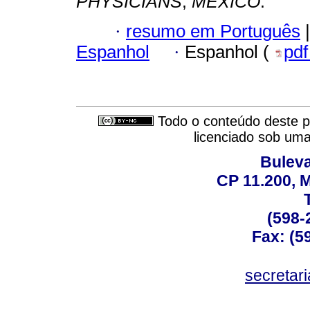
PHYSICIANS
;
MEXICO
.
·
resumo em Português
|
Espanhol
·
Espanhol (
pd
Todo o conteúdo deste pe
licenciado sob um
Buleva
CP 11.200, 
(598-
Fax: (59
secreta