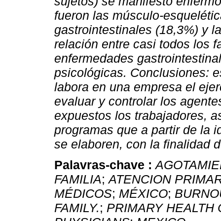
sujetos) se manifestó enferm
fueron las músculo-esquelétic
gastrointestinales (18,3%) y l
relación entre casi todos los 
enfermedades gastrointestinal
psicológicas.
Conclusiones: e
labora en una empresa el eje
evaluar y controlar los agente
expuestos los trabajadores, a
programas que a partir de la i
se elaboren, con la finalidad 
Palavras-chave :
AGOTAMIE
FAMILIA
;
ATENCION PRIMAR
MÉDICOS
;
MÉXICO
;
BURNOU
FAMILY.
;
PRIMARY HEALTH 