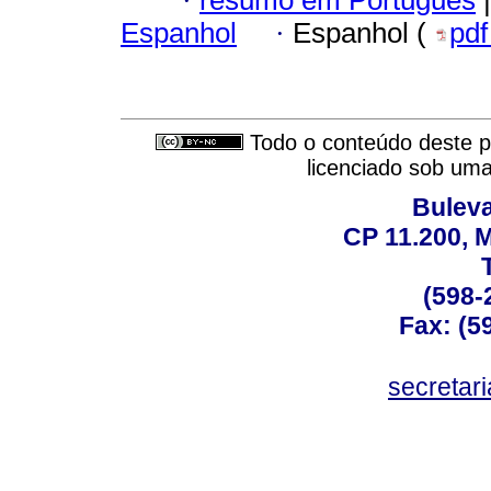
·
Espanhol
·
Espanhol (
pd
Todo o conteúdo deste pe
licenciado sob um
Buleva
CP 11.200, 
(598-
Fax: (59
secreta