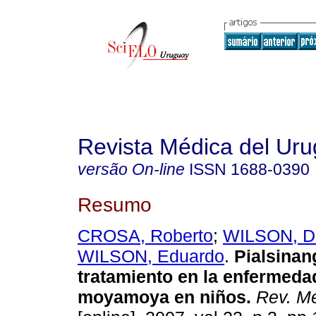
Revista Médica del Ur
versão On-line
ISSN
1688-0390
Resumo
CROSA, Roberto
;
WILSON, D
WILSON, Eduardo
.
Pialsinan
tratamiento
en la enfermeda
moyamoya en niños
.
Rev. Mé