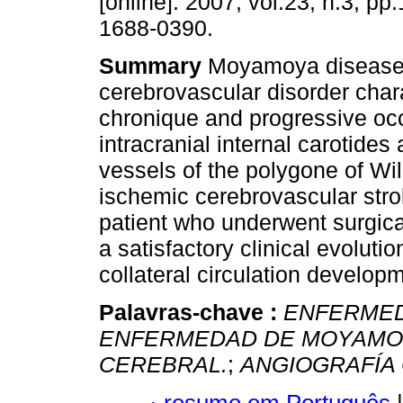
[online]. 2007, vol.23, n.3, p
1688-0390.
Summary
Moyamoya disease 
cerebrovascular disorder char
chronique and progressive occ
intracranial internal carotides
vessels of the polygone of Will
ischemic cerebrovascular strok
patient who underwent surgical
a satisfactory clinical evolut
collateral circulation developm
Palavras-chave :
ENFERMED
ENFERMEDAD DE MOYAM
CEREBRAL.
;
ANGIOGRAFÍA
resumo em Português
|