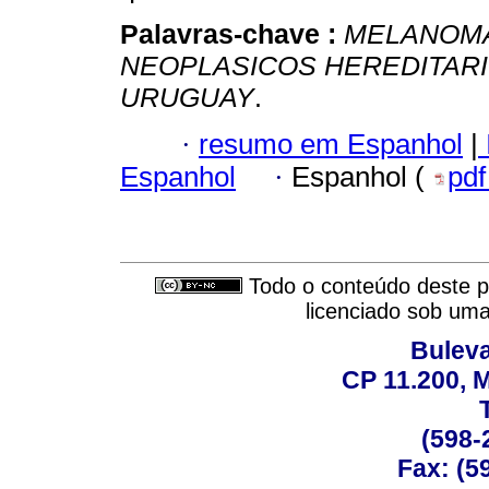
Palavras-chave :
MELANOM
NEOPLASICOS HEREDITAR
URUGUAY
.
·
resumo em Espanhol
|
Espanhol
·
Espanhol (
pd
Todo o conteúdo deste pe
licenciado sob um
Buleva
CP 11.200, 
(598-
Fax: (59