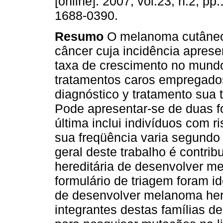
[online]. 2007, vol.23, n.2, p
1688-0390.
Resumo
O melanoma cutâneo 
câncer cuja incidência aprese
taxa de crescimento no mund
tratamentos caros empregad
diagnóstico y tratamento sua 
Pode apresentar-se de duas fo
última inclui indivíduos com r
sua freqüência varia segundo
geral deste trabalho é contri
hereditária de desenvolver m
formulário de triagem foram id
de desenvolver melanoma here
integrantes destas famílias 