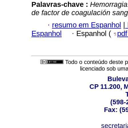
Palavras-chave :
Hemorragia
de factor de coagulación san
·
resumo em Espanhol
|
Espanhol
·
Espanhol (
pd
Todo o conteúdo deste pe
licenciado sob um
Buleva
CP 11.200, 
(598-
Fax: (59
secreta