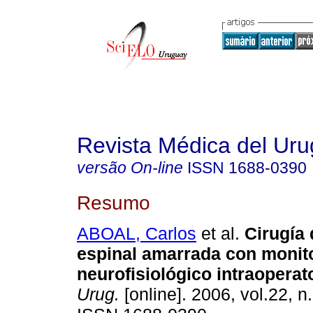
Revista Médica del Ur
versão On-line
ISSN
1688-0390
Resumo
ABOAL, Carlos
et al.
Cirugía 
espinal amarrada
con monit
neurofisiológico intraoperat
Urug.
[online]. 2006, vol.22, n