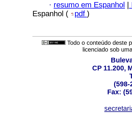
·
resumo em Espanhol
|
Espanhol (
pdf
)
Todo o conteúdo deste pe
licenciado sob um
Buleva
CP 11.200, 
(598-
Fax: (59
secreta