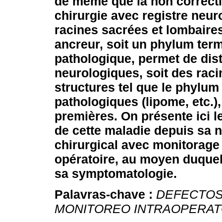
de même que la non correcti
chirurgie avec registre neu
racines sacrées et lombaire
ancreur, soit un phylum term
pathologique, permet de dist
neurologiques, soit des raci
structures tel que le phylum
pathologiques (lipome, etc.),
premières.
On présente ici l
de cette maladie depuis sa 
chirurgical avec monitorage
opératoire, au moyen duquel 
sa symptomatologie.
Palavras-chave :
DEFECTOS
MONITOREO INTRAOPERAT