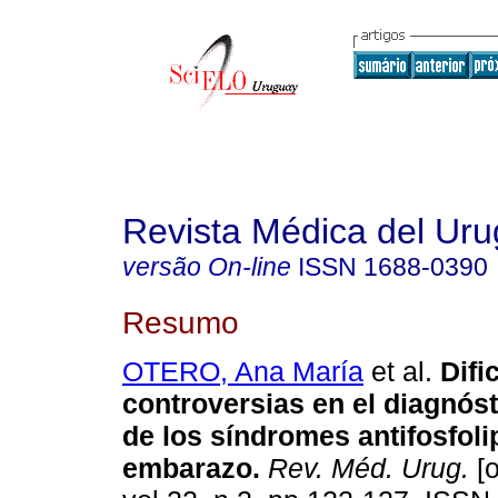
Revista Médica del Ur
versão On-line
ISSN
1688-0390
Resumo
OTERO, Ana María
et al.
Difi
controversias en el diagnóst
de los síndromes antifosfoli
embarazo
.
Rev. Méd. Urug.
[o