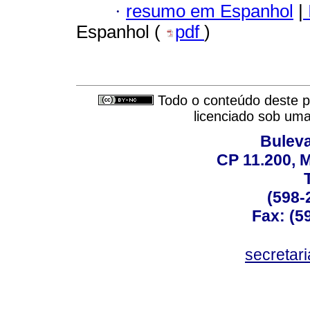
·
resumo em Espanhol
|
Espanhol (
pdf
)
Todo o conteúdo deste pe
licenciado sob um
Buleva
CP 11.200, 
(598-
Fax: (59
secreta