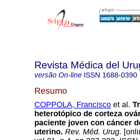
Revista Médica del Ur
versão On-line
ISSN
1688-0390
Resumo
COPPOLA, Francisco
et al.
T
heterotópico de corteza ová
paciente joven con cáncer d
uterino
.
Rev. Méd. Urug.
[onli