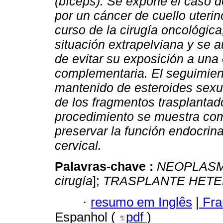
(bíceps). Se expone el caso 
por un cáncer de cuello uterin
curso de la cirugía oncológica
situación extrapelviana y se a
de evitar su exposición a una 
complementaria. El seguimien
mantenido de esteroides sexu
de los fragmentos trasplantados
procedimiento se muestra com
preservar la función endocrin
cervical.
Palavras-chave :
NEOPLASM
cirugía
];
TRASPLANTE HET
·
resumo em Inglês
|
Fra
Espanhol (
pdf
)