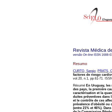
Revista Médica d
versão On-line
ISSN
1688-0
Resumo
CURTO, Sergio
;
PRATS, 
factores de riesgo cardi
vol.20, n.1, pp.61-71. ISS
Résumé
En Uruguay, les 
des pays, la première cau
caractérisation et la quan
duites préventives dans l
et le contrôle de ces affe
prévalence d'obésité ou d
(entre 21% et 46%).
Dans 
de la Commission Bénévol