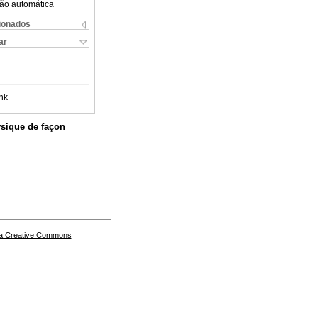
ão automática
cionados
ar
nk
ysique de façon
a Creative Commons