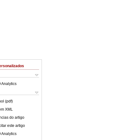
ersonalizados
 Analytics
ol (pdf)
 em XML
cias do artigo
tar este artigo
 Analytics