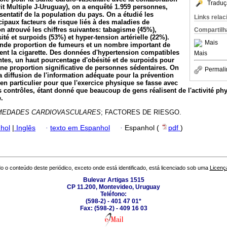
Traduç
rit Multiple J-Uruguay), on a enquêté 1.959 personnes,
entatif de la population du pays.
On a étudié les
Links rela
cipaux facteurs de risque liés à des maladies de
 on atrouvé les chiffres suivantes: tabagisme (45%),
Compartilh
té et surpoids (53%) et hyper-tension artérielle (22%).
Mais
ande proportion de fumeurs et un nombre important de
nt la cigarette. Des données d'hypertension compatibles
Mais
tes, un haut pourcentage d'obésité et de surpoids pour
une proportion significative de personnes sédentaires.
On
Permali
a diffusion de l'information adéquate pour la prévention
 en particulier pour que l'exercice physique se fasse avec
 contrôles, étant donné que beaucoup de gens réalisent de l'activité ph
.
MEDADES CARDIOVASCULARES
; FACTORES DE RIESGO.
hol
|
Inglês
·
texto em Espanhol
·
Espanhol (
pdf
)
o o conteúdo deste periódico, exceto onde está identificado, está licenciado sob uma
Licenç
Bulevar Artigas 1515
CP 11.200, Montevideo, Uruguay
Teléfono:
(598-2) - 401 47 01*
Fax: (598-2) - 409 16 03