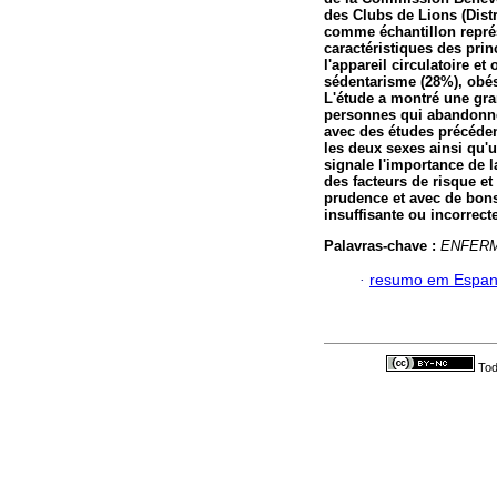
des Clubs de Lions (Dist
comme échantillon représ
caractéristiques des prin
l'appareil circulatoire et
sédentarisme (28%), obési
L'étude a montré une gr
personnes qui abandonne
avec des études précéden
les deux sexes ainsi qu'
signale l'importance de l
des facteurs de risque et
prudence et avec de bons
insuffisante ou incorrecte
Palavras-chave :
ENFER
·
resumo em Espan
Tod