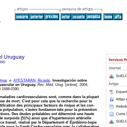
el Uruguay
Serviços P
390
Journal
SciELO
Omar
e
AYESTARAN, Ricardo
.
Investigación sobre
Artigo
ovascular en Uruguay.
Rev. Méd. Urug.
[online]. 2004,
N 1688-0390.
Espanh
maladies cardiovasculaires sont, comme dans la plupart
Artigo
se de mort. C'est pour cela que la recherche pour la
tification des principaux facteurs de risque et les con-
Referên
a polpulation, s'avère fondamen-tale pour la prévention
ctions.
Des études préalables ont déterminé une haute
Como ci
e surpoids (51%) ainsi que d'hypertension artérielle
SciELO
ce travail, réalisé par le Département d' Épidémio-logie
e pour la Santé Cardio-vasculaire avec la collaboration