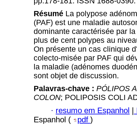
pp.178-181. ISSN 1688-0390.
Résumé
La polypose adénoma
(PAF) est une maladie autos
dominante caractérisée par l
plus de cent polypes au niveau
On présente un cas clinique d
colecto-misée par PAF qui dév
la maladie (adénomes duodénal
sont objet de discussion.
Palavras-chave :
PÓLIPOS 
COLON
; POLIPOSIS COLI 
·
resumo em Espanhol
|
Espanhol (
pdf
)