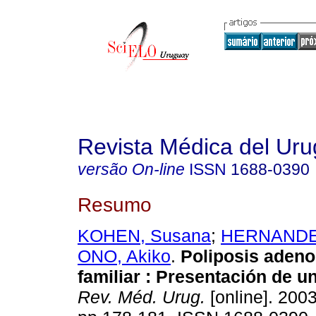
Revista Médica del Ur
versão On-line
ISSN
1688-0390
Resumo
KOHEN, Susana
;
HERNANDEZ
ONO, Akiko
.
Poliposis aden
familiar
: Presentación de un
Rev. Méd. Urug.
[online]. 2003