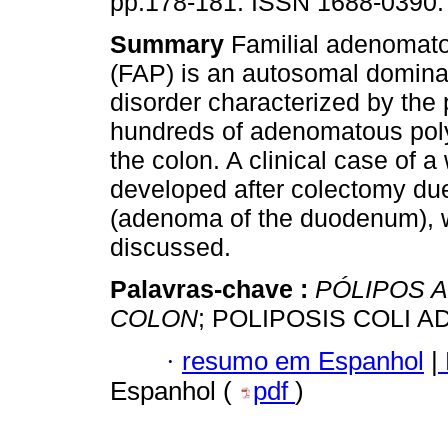
pp.178-181. ISSN 1688-0390.
Summary
Familial adenomato
(FAP) is an autosomal dominan
disorder characterized by the
hundreds of adenomatous pol
the colon. A clinical case of
developed after colectomy due
(adenoma of the duodenum), w
discussed.
Palavras-chave :
PÓLIPOS 
COLON
; POLIPOSIS COLI 
·
resumo em Espanhol
|
Espanhol (
pdf
)