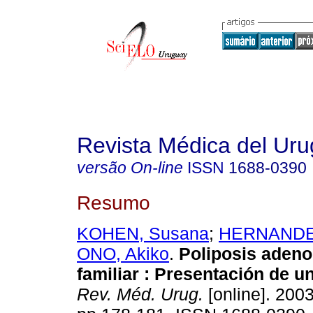
Revista Médica del Ur
versão On-line
ISSN
1688-0390
Resumo
KOHEN, Susana
;
HERNANDEZ
ONO, Akiko
.
Poliposis aden
familiar
: Presentación de un
Rev. Méd. Urug.
[online]. 2003